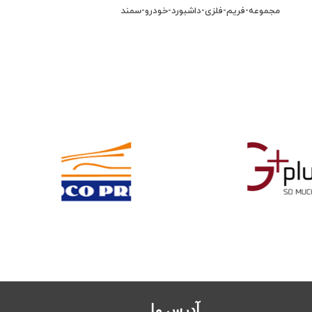
مجموعه-فریم-فلزی-داشبورد-خودرو-سمند
آدرس ما