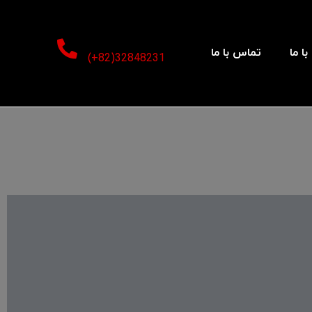
ا ما
تماس با ما
32848231(82+)