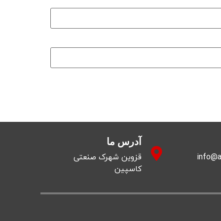
آدرس ما
info@a
قزوین شهرک صنعتی
کاسپین