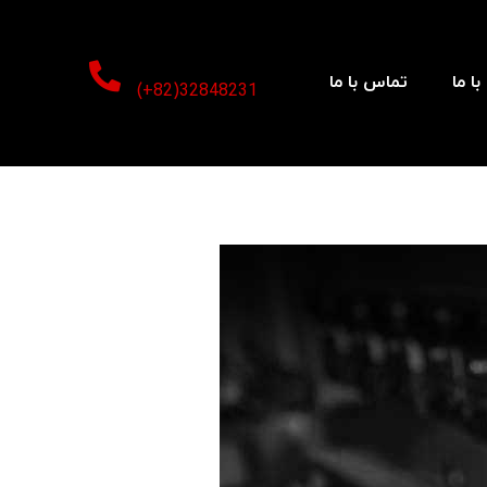
ا ما
تماس با ما
32848231(82+)